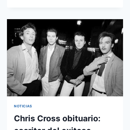
COMIENDO
UN
50%
MÁS
DE
COMIDA
PARA
LLEVAR
QUE
ANTES
DE
COVID
NOTICIAS
Chris Cross obituario: