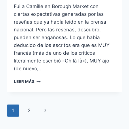
Fui a Camille en Borough Market con
ciertas expectativas generadas por las
reseñas que ya había leído en la prensa
nacional. Pero las reseñas, descubro,
pueden ser engañosas. Lo que había
deducido de los escritos era que es MUY
francés (más de uno de los críticos
literalmente escribió «Oh là là»), MUY ajo
(de nuevo,…
RESEÑA
LEER MÁS
DEL
RESTAURANTE
CAMILLE:
‘ES
Navegación
Siguiente
1
2
FRANCÉS,
PERO
de
página
NI
RASTRO