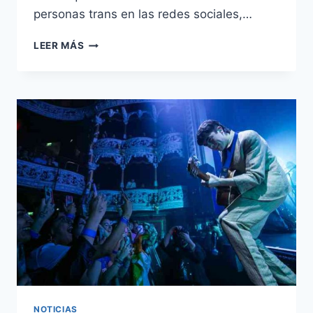
personas trans en las redes sociales,…
LA
LEER MÁS
POLICÍA
«ESTÁ
INVENTANDO
REGLAS
SOBRE
LOS
DELITOS
DE
ODIO
A
MEDIDA
QUE
AVANZAN»
EN
MEDIO
DE
LA
TORMENTA
NOTICIAS