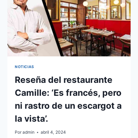
PARA
TRES
RECORTES
DE
TASAS
ESTE
AÑO.
NOTICIAS
Reseña del restaurante
Camille: ‘Es francés, pero
ni rastro de un escargot a
la vista’.
Por
admin
abril 4, 2024