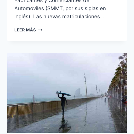
Fabricantes y Comerciantes de
Automóviles (SMMT, por sus siglas en
inglés). Las nuevas matriculaciones…
EL
LEER MÁS
MERCADO
DE
LOS
COCHES
ELÉCTRICOS
SE
ESTANCA
A
MEDIDA
QUE
LOS
CONSUMIDORES
VUELVEN
A
LOS
VEHÍCULOS