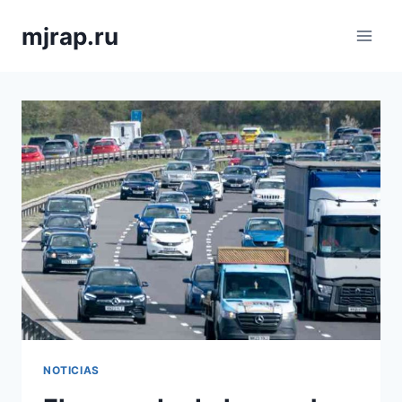
Saltar
mjrap.ru
al
contenido
NOTICIAS