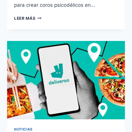
para crear coros psicodélicos en…
CRÍTICA
LEER MÁS
DE
DECLAN
MCKENNA:
UN
CONJUNTO
ENCANTADOR
Y
SIEMPRE
EXUBERANTE.
NOTICIAS